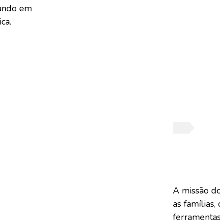
nando em
ca.
A missão d
as famílias
ferramenta